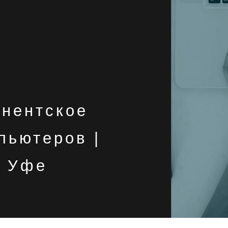
онентское
пьютеров |
в Уфе