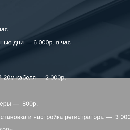
час
ные дни — 6 000р. в час
 20м кабеля — 2 000р.
меры — 800р.
становка и настройка регистратора — 3 000
500р.