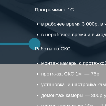
Программист 1С:
в рабочее время 3 000р. в 
в нерабочее время и выход
Работы по СКС:
монтаж камеры с протяжкой
протяжка СКС 1м — 75р.
установка и настройка ка
демонтаж камеры — 300р у
монтаж свитча до 16р — 1 